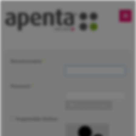
Benutzername
*
Passwort
*
Passwort anzeigen
Angemeldet bleiben